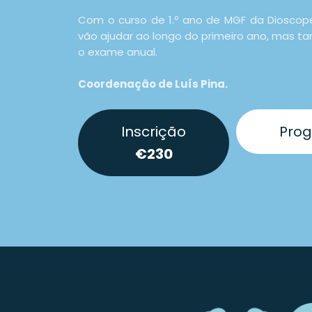
Com o curso de 1.º ano de MGF da Dioscop
vão ajudar ao longo do primeiro ano, mas
o exame anual.
Coordenação de Luís Pina.
Inscrição
Pro
€230