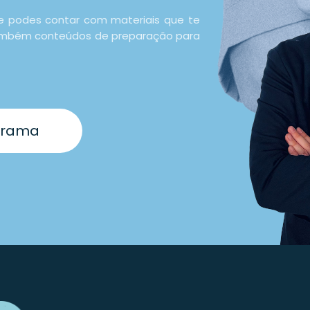
e podes contar com materiais que te
 também conteúdos de preparação para
grama