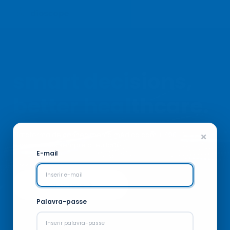
Recursos
Parcerias
CONTACTOS
LOGIN
smart decisions,
better
healthcare.
Plataforma de conhecimento médico com + 400
especialistas sempre a teu lado.
E-mail
Ver cursos
Palavra-passe