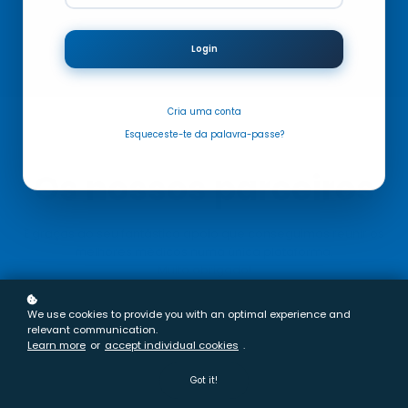
Login
Cria
uma conta
Esqueceste-te da palavra-passe?
Os nossos parceiros
É graças ao seu fantástico apoio que conseguimos reunir os
melhores médicos numa única plataforma.
Muito obrigado!
We use cookies to provide you with an optimal experience and
relevant communication.
Learn more
or
accept individual cookies
.
Got it!