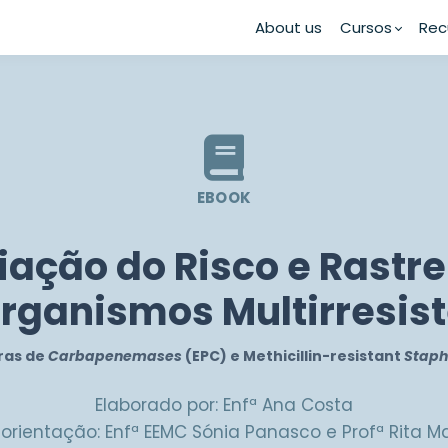
About us
Cursos
Rec
EBOOK
iação do Risco e Rastre
rganismos Multirresis
ras de
Carbapenemases
(EPC) e Methicillin-resistant
Staph
Elaborado por: Enfª
Ana
Costa
 orientação: Enfª EEMC Sónia Panasco e
Profª Rita 