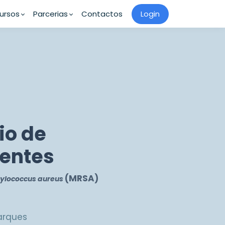
ursos
Parcerias
Contactos
Login
io de
tentes
(MRSA)
ylococcus aureus
Marques