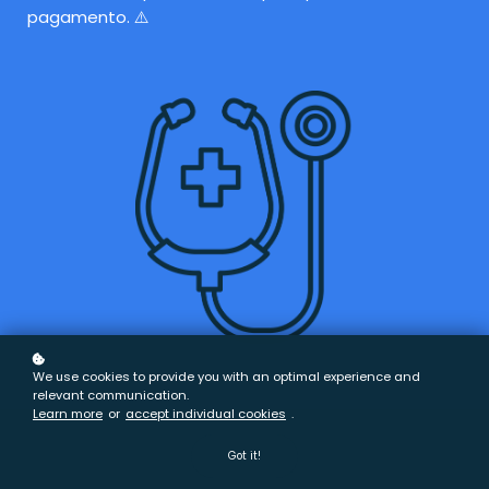
pagamento. ⚠️
We use cookies to provide you with an optimal experience and
relevant communication.
Learn more
or
accept individual cookies
.
Got it!