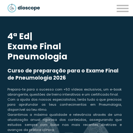
Recursos
Parcerias
CONTACTOS
4ª E
|
LOGIN
Exame Final
Pneumologia
Curso de preparação para o Exame Final
de Pneumologia 2026
Prepara-te para o sucesso com +50 vídeos exclusivos, um e-book
abrangente, questões de treino interativas e um certificado final.
Com a ajuda dos nossos especialistas, terás tudo o que precisas
para aprofundar os teus conhecimentos em Pneumologia,
disponível ao teu ritmo.
Garantimos a máxima qualidade e relevância através de uma
atualização anual rigorosa dos conteúdos, assegurando que
estudas sempre com base nas mais recentes diretrizes e
avanços da prática clínica.