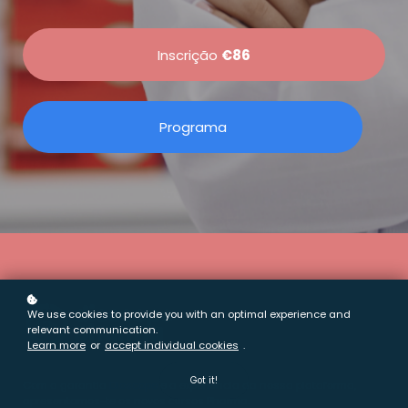
Inscrição
€86
Programa
We use cookies to provide you with an optimal experience and
relevant communication.
Learn more
or
accept individual cookies
.
Got it!
Com a garantia
Dioscope
e a experiência da nossa plataforma,
apresentamos-te os novos cursos Pharma.