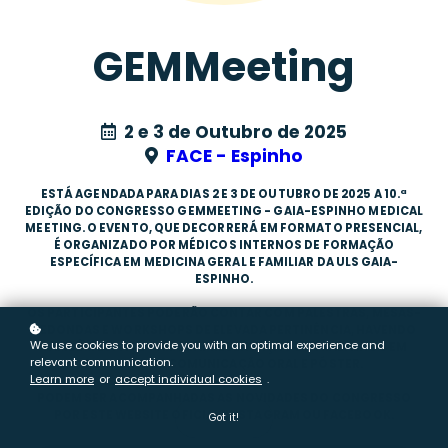
GEMMeeting
2 e 3 de Outubro de 2025
FACE - Espinho
ESTÁ AGENDADA PARA DIAS 2 E 3 DE OUTUBRO DE 2025 A 10.ª
EDIÇÃO DO CONGRESSO GEMMEETING - GAIA-ESPINHO MEDICAL
MEETING. O EVENTO, QUE DECORRERÁ EM FORMATO PRESENCIAL,
É ORGANIZADO POR MÉDICOS INTERNOS DE FORMAÇÃO
ESPECÍFICA EM MEDICINA GERAL E FAMILIAR DA ULS GAIA-
ESPINHO.
OS PARTICIPANTES PODERÃO CONTAR COM PALESTRAS, MESAS-
REDONDAS E WORKSHOPS DE ELEVADA PERTINÊNCIA, HAVENDO
We use cookies to provide you with an optimal experience and
TAMBÉM ESPAÇO PARA A APRESENTAÇÃO DE TRABALHOS EM
relevant communication.
FORMATO DE COMUNICAÇÃO ORAL E PÓSTER.
Learn more
or
accept individual cookies
.
PODEM SER ACOMPANHADAS AS NOVIDADES DO CONGRESSO
POR ESTE WEBSITE OFICIAL, INSTAGRAM OU FACEBOOK.
Got it!