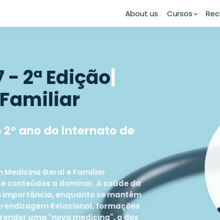
About us
Cursos
Rec
7 - 2ª Edição
|
 Familiar
 2º ano do internato de
m Medicina Geral e Familiar
 e conteúdos a dominar. A saúde da
m importância, enquanto se mantêm
Aprendizagem Relacional, formações
ender uma "nova medicina", a dos