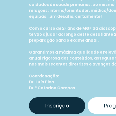
cuidados de saúde primários, ao mesmo
relações: interno/orientador, médico/doen
equipas...um desafio, certamente!
Com o curso de 2º ano de MGF da diosco
te vão ajudar ao longo deste desafiante
preparação para o exame anual.
Garantimos a máxima qualidade e relevâ
anual rigorosa dos conteúdos, assegur
nas mais recentes diretrizes e avanços da
Coordenação:
Dr. Luís Pina
Dr.ª Catarina Campos
Inscrição
Pro