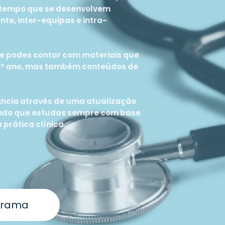
 tempo que se desenvolvem
te, inter-equipas e intra-
pe podes contar com materiais que
 2º ano, mas também conteúdos de
ncia através de uma atualização
ando que estudas sempre com base
 prática clínica.
grama