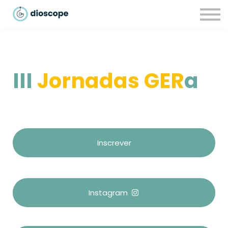
Recursos
Parcerias
CONTACTOS
LOGIN
III
Jo
rnadas
GER
a
Inscrever
Instagram