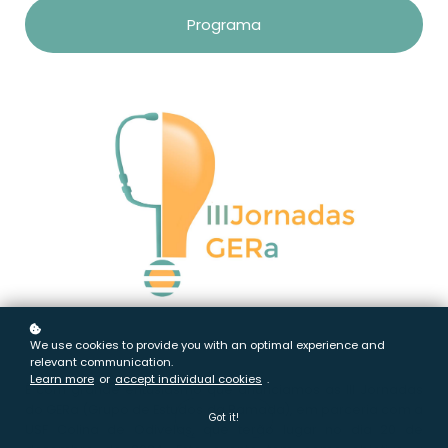
Programa
We use cookies to provide you with an optimal experience and
relevant communication.
Learn more
or
accept individual cookies
.
É com grande entusiasmo que anunciamos as III Jornadas
do GERa (Grupo de Estudos da Ramada), em parceria com a
Got it!
USF Colina de Odivelas, que terão lugar no dia 20 de