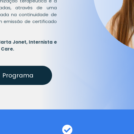
imização terapêutica e a
iadas, através de uma
trada na continuidade de
m emissão de certificado
Marta Jonet,
Internista e
 Care.
Programa