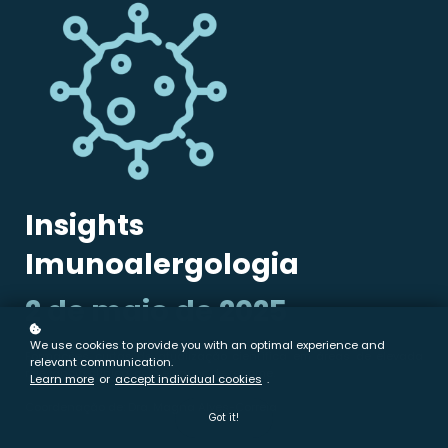
Insights
Imunoalergologia
2 de maio de 2025
We use cookies to provide you with an optimal experience and
Formações curtas de atualização científica em áreas de elevada
relevant communication.
relevância clínica, com elencos de renome.
Learn more
or
accept individual cookies
.
Coordenação de: Dra. Magna Alves-Correia
Got it!