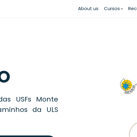
About us
Cursos
Rec
O
 das USFs Monte
Caminhos da ULS