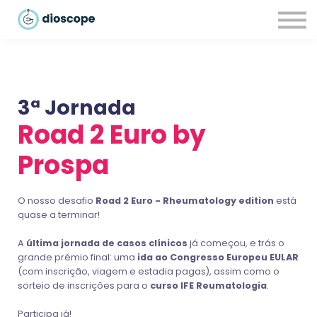
Recursos
Parcerias
CONTACTOS
LOGIN
3ª Jornada
Road 2 Euro by
Prospa
O nosso desafio
Road 2 Euro - Rheumatology edition
está
quase a terminar!
A
última
jornada de casos clínicos
já começou, e trás o
grande prémio final: uma
ida ao Congresso Europeu EULAR
(com inscrição, viagem e estadia pagas), assim como o
sorteio de inscrições para o
curso IFE Reumatologia
.
Participa já!