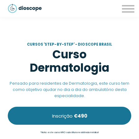
Recursos
Parcerias
CONTACTOS
LOGIN
CURSOS 'STEP-BY-STEP' - DIOSCOPE BRASIL
Curso
Dermatologia
Pensado para residentes de Dermatologia, este curso tem
como objetivo ajudar no dia a dia do ambulatório desta
especialidade.
Inscrição
€490
*Nota: este curso NÃO substitui a residência médica!