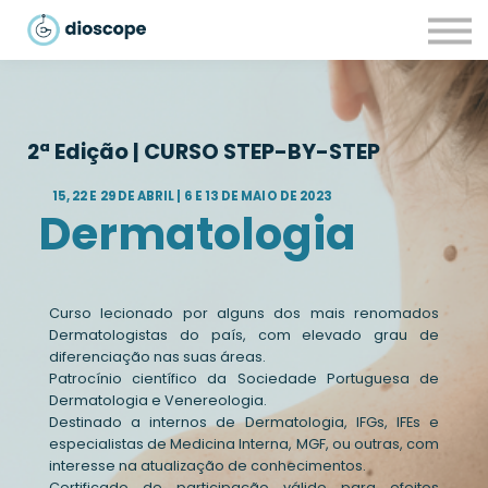
Recursos
Parcerias
CONTACTOS
LOGIN
2ª Edição | CURSO STEP-BY-ST
EP
15, 22 E 29 DE ABRIL | 6 E 13 DE MAIO DE 2023
Dermatologia
Curso lecionado por alguns dos mais renomados
Dermatologistas do país, com elevado grau de
diferenciação nas suas áreas.
Patrocínio científico da Sociedade Portuguesa de
Dermatologia e Venereologia.
Destinado a internos de Dermatologia, IFGs, IFEs e
especialistas de Medicina Interna, MGF, ou outras, com
interesse na atualização de conhecimentos.
Certificado de participação válido para efeitos