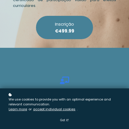
curriculares.
Inscrição
€499.99
30 horas de aulas LIVE
We use cookies to provide you with an optimal experience and
relevant communication.
Os principais temas da Dermatologia Clínica, lecionados por uma equipa de
especialistas com vasta experiência.
Learn more
or
accept individual cookies
.
Got it!