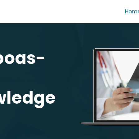
Hom
boas-
wledge