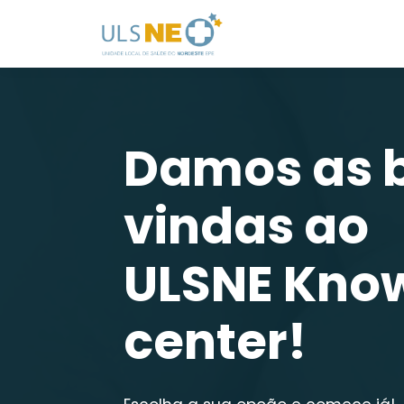
Damos as 
vindas ao
ULSNE Kno
center!