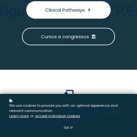
Clinical Pathways
Cursos e congressos
We use cookies to provide you with an optimal experience and
Sistema de apoio à decisão
relevant communication.
Learn more
or
accept individual cookies
.
Medicina baseada na evidência mas com aplicabilidade
prática. O futuro chegou.
Got it!