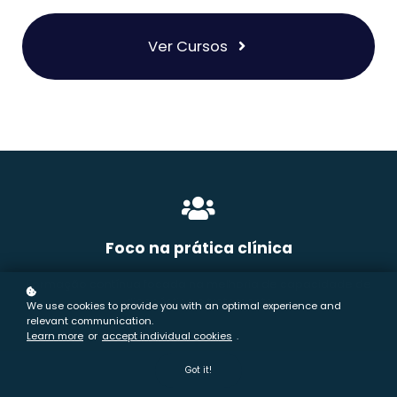
Ver Cursos
Foco na prática clínica
Formação contínua focada na melhoria de capacidade de
diagnóstico e tratamento
We use cookies to provide you with an optimal experience and
relevant communication.
Learn more
or
accept individual cookies
.
Got it!