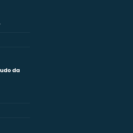
r
tudo da