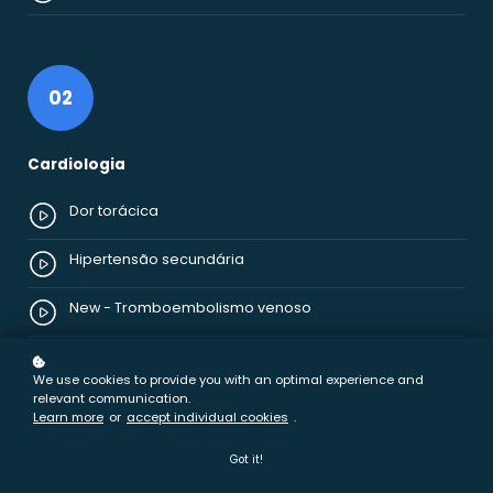
02
Cardiologia
Dor torácica
Hipertensão secundária
New - Tromboembolismo venoso
Hipertensão arterial
We use cookies to provide you with an optimal experience and
relevant communication.
New - Fibrilhação auricular
Learn more
or
accept individual cookies
.
New - Sindrome coronário agudo
Got it!