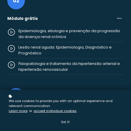
02
Módulo grátis
free
Epidemiologia, etiologia e prevenção da progressão
da doença renal crónica
Lesão renal aguda: Epidemiologia, Diagnóstico e
Prognóstico
Fisiopatologia e tratamento da hipertensão arterial e
hipertensão renovascular
03
We use cookies to provide you with an optimal experience and
relevant communication.
Learn more
or
accept individual cookies
.
Nefrologia clínica I
Got it!
Distúrbios do equilíbrio de água e sódio