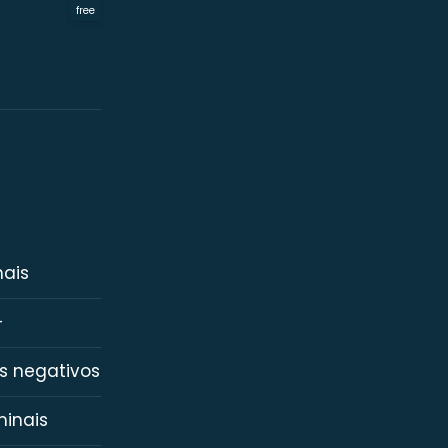
free
nais
+
os negativos
minais