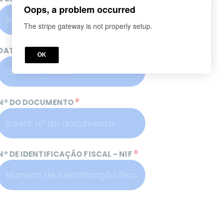
Oops, a problem occurred
The stripe gateway is not properly setup.
*
DATA DE NASCIMENTO
OK
*
Nº DO DOCUMENTO
*
Nº DE IDENTIFICAÇÃO FISCAL - NIF