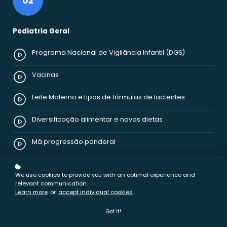
02
Pediatria Geral
Programa Nacional de Vigilância Infantil (DGS)
Vacinas
Leite Materno e tipos de fórmulas de lactentes
Diversificação alimentar e novas dietas
Má progressão ponderal
Sono
We use cookies to provide you with an optimal experience and
relevant communication.
Dor
Learn more
or
accept individual cookies
.
Maus tratos
Got it!