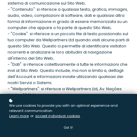
sistema di comunicazione sul Sito Web;
- "Contenuto": si riferisce a qualsiasi testo, grafica, immagini,
audio, video, compilazioni di software, dati e qualsiasi altra
forma di informazione in grado di essere memorizzata su un
computer che appare o fa parte di questo Sito Web;
- "Cookie": si riferisce a un piccolo file di testo posizionato sul
tuo computer da Wellpartners Ltd quando visiti alcune parti di
questo Sito Web. Questo ci permette di identificare visitatori
ricorrenti e analizzare le loro abitudini di navigazione
all'interno del Sito Web;
- "Dati": si riferisce collettivamente a tutte le informazioni che
invii al Sito Web. Questo include, ma non si limita a, dettagli
dell'Account e informazioni inviate utilizzando qualsiasi dei
nostri Servizi o Sistemi;
- "Wellpartners": si riferisce a Wellpartners Ltd, Av. Nações
Unidas 33 1ºdto;
- "Servizio": si riferisce collettivamente a qualsiasi strumento
We use cookies to provide you with an optimal experience and
online, servizi o informazioni che Wellpartners rende
relevant communication.
disponibili attraverso il Sito Web, ora o in futuro;
Learn more
or
accept individual cookies
.
- "Sistema": si riferisce a qualsiasi infrastruttura di
comunicazione online che Wellpartners rende disponibile
Got it!
attraverso il Sito Web, ora o in futuro. Questo include, ma non