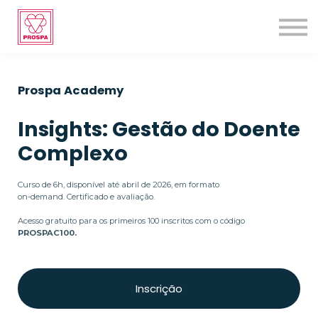
Recursos
Parcerias
CONTACTOS
LOGIN
Prospa Academy
Insights: Gestão do Doente
Complexo
Curso de 6h, disponível até abril de 2026, em formato
on-demand. Certificado e avaliação.
Acesso gratuito para os primeiros 100 inscritos com o código
PROSPAC100.
Inscrição